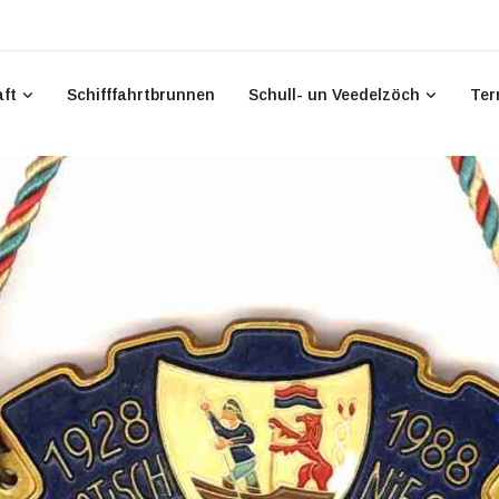
aft
Schifffahrtbrunnen
Schull- un Veedelzöch
Ter