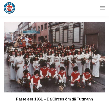
Tog
Navi
Fasteleer 1981 – Dä Circus öm dä Tutmann