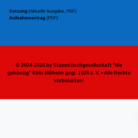
Satzung
(Aktuelle Ausgabe, PDF)
Aufnahmeantrag
(PDF)
© 2024-2026 by Stammtischgesellschaft "Nie
gehässig" Köln-Mülheim gegr. 1928 e. V. • Alle Rechte
vorbehalten!